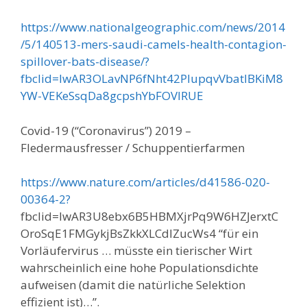
https://www.nationalgeographic.com/news/2014
/5/140513-mers-saudi-camels-health-contagion-
spillover-bats-disease/?
fbclid=IwAR3OLavNP6fNht42PIupqvVbatIBKiM8
YW-VEKeSsqDa8gcpshYbFOVlRUE
Covid-19 (“Coronavirus”) 2019 –
Fledermausfresser / Schuppentierfarmen
https://www.nature.com/articles/d41586-020-
00364-2?
fbclid=IwAR3U8ebx6B5HBMXjrPq9W6HZJerxtC
OroSqE1FMGykjBsZkkXLCdIZucWs4 “für ein
Vorläufervirus … müsste ein tierischer Wirt
wahrscheinlich eine hohe Populationsdichte
aufweisen (damit die natürliche Selektion
effizient ist)…”.