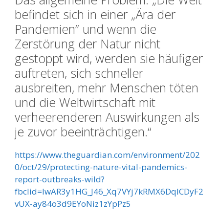
befindet sich in einer „Ära der
Pandemien“ und wenn die
Zerstörung der Natur nicht
gestoppt wird, werden sie häufiger
auftreten, sich schneller
ausbreiten, mehr Menschen töten
und die Weltwirtschaft mit
verheerenderen Auswirkungen als
je zuvor beeinträchtigen.“
https://www.theguardian.com/environment/202
0/oct/29/protecting-nature-vital-pandemics-
report-outbreaks-wild?
fbclid=IwAR3y1HG_J46_Xq7VYj7kRMX6DqlCDyF2
vUX-ay84o3d9EYoNiz1zYpPz5