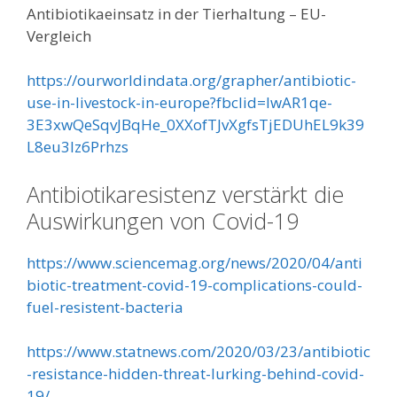
Antibiotikaeinsatz in der Tierhaltung – EU-
Vergleich
https://ourworldindata.org/grapher/antibiotic-
use-in-livestock-in-europe?fbclid=IwAR1qe-
3E3xwQeSqvJBqHe_0XXofTJvXgfsTjEDUhEL9k39
L8eu3Iz6Prhzs
Antibiotikaresistenz verstärkt die
Auswirkungen von Covid-19
https://www.sciencemag.org/news/2020/04/anti
biotic-treatment-covid-19-complications-could-
fuel-resistent-bacteria
https://www.statnews.com/2020/03/23/antibiotic
-resistance-hidden-threat-lurking-behind-covid-
19/