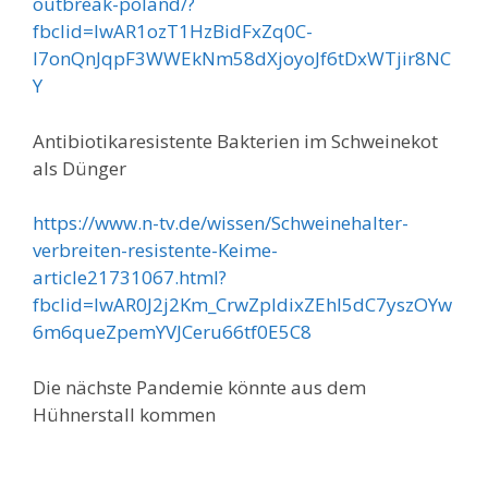
outbreak-poland/?
fbclid=IwAR1ozT1HzBidFxZq0C-
I7onQnJqpF3WWEkNm58dXjoyoJf6tDxWTjir8NC
Y
Antibiotikaresistente Bakterien im Schweinekot
als Dünger
https://www.n-tv.de/wissen/Schweinehalter-
verbreiten-resistente-Keime-
article21731067.html?
fbclid=IwAR0J2j2Km_CrwZpldixZEhl5dC7yszOYw
6m6queZpemYVJCeru66tf0E5C8
Die nächste Pandemie könnte aus dem
Hühnerstall kommen