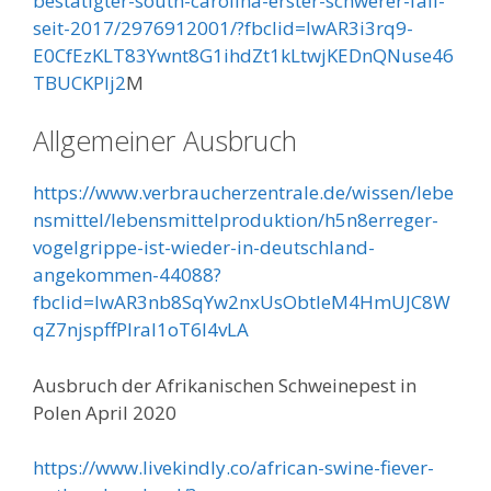
bestätigter-south-carolina-erster-schwerer-fall-
seit-2017/2976912001/?fbclid=IwAR3i3rq9-
E0CfEzKLT83Ywnt8G1ihdZt1kLtwjKEDnQNuse46
TBUCKPIj2
M
Allgemeiner Ausbruch
https://www.verbraucherzentrale.de/wissen/lebe
nsmittel/lebensmittelproduktion/h5n8erreger-
vogelgrippe-ist-wieder-in-deutschland-
angekommen-44088?
fbclid=IwAR3nb8SqYw2nxUsObtIeM4HmUJC8W
qZ7njspffPlral1oT6I4vLA
Ausbruch der Afrikanischen Schweinepest in
Polen April 2020
https://www.livekindly.co/african-swine-fiever-