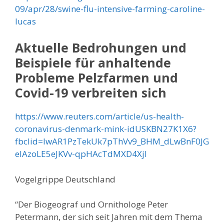
09/apr/28/swine-flu-intensive-farming-caroline-
lucas
Aktuelle Bedrohungen und
Beispiele für anhaltende
Probleme Pelzfarmen und
Covid-19 verbreiten sich
https://www.reuters.com/article/us-health-
coronavirus-denmark-mink-idUSKBN27K1X6?
fbclid=IwAR1PzTekUk7pThVv9_BHM_dLwBnF0JG
elAzoLE5eJKVv-qpHAcTdMXD4XjI
Vogelgrippe Deutschland
“Der Biogeograf und Ornithologe Peter
Petermann, der sich seit Jahren mit dem Thema