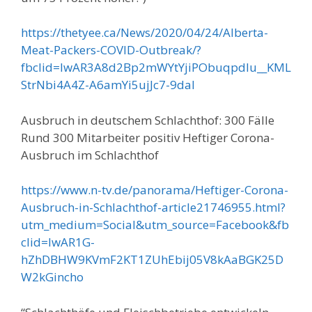
https://thetyee.ca/News/2020/04/24/Alberta-
Meat-Packers-COVID-Outbreak/?
fbclid=IwAR3A8d2Bp2mWYtYjiPObuqpdIu__KML
StrNbi4A4Z-A6amYi5ujJc7-9daI
Ausbruch in deutschem Schlachthof: 300 Fälle
Rund 300 Mitarbeiter positiv Heftiger Corona-
Ausbruch im Schlachthof
https://www.n-tv.de/panorama/Heftiger-Corona-
Ausbruch-in-Schlachthof-article21746955.html?
utm_medium=Social&utm_source=Facebook&fb
clid=IwAR1G-
hZhDBHW9KVmF2KT1ZUhEbij05V8kAaBGK25D
W2kGincho