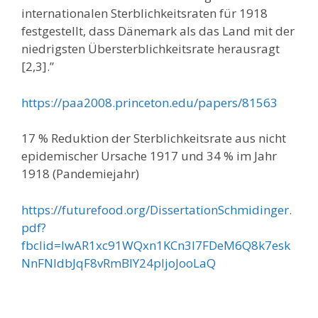
internationalen Sterblichkeitsraten für 1918
festgestellt, dass Dänemark als das Land mit der
niedrigsten Übersterblichkeitsrate herausragt
[2,3].”
https://paa2008.princeton.edu/papers/81563
17 % Reduktion der Sterblichkeitsrate aus nicht
epidemischer Ursache 1917 und 34 % im Jahr
1918 (Pandemiejahr)
https://futurefood.org/DissertationSchmidinger.
pdf?
fbclid=IwAR1xc91WQxn1KCn3l7FDeM6Q8k7esk
NnFNldbJqF8vRmBlY24pljoJooLaQ