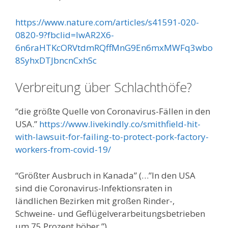
https://www.nature.com/articles/s41591-020-
0820-9?fbclid=IwAR2X6-
6n6raHTKcORVtdmRQffMnG9En6mxMWFq3wbo
8SyhxDTJbncnCxhSc
Verbreitung über Schlachthöfe?
“die größte Quelle von Coronavirus-Fällen in den
USA.”
https://www.livekindly.co/smithfield-hit-
with-lawsuit-for-failing-to-protect-pork-factory-
workers-from-covid-19/
“Größter Ausbruch in Kanada” (…”In den USA
sind die Coronavirus-Infektionsraten in
ländlichen Bezirken mit großen Rinder-,
Schweine- und Geflügelverarbeitungsbetrieben
um 75 Prozent höher.”)