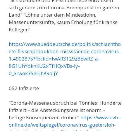
“Schlachthöfe und Fleischbetriebe entwickeln
sich gerade zum Corona-Brennpunkt im ganzen
Land” “Löhne unter dem Mindestlohn,
Massenunterkünfte, kaum Erholung für kranke
Kollegen”
https://www.sueddeutsche.de/politik/schlachtho
efe-fleischproduktion-missstaende-coronavirus-
1.4902875?fbclid=IwAR3129zBEwRZ_a-
8G1UhYdknKU2xTfHQxVBs-ly-
0_Srwok35eEjh89oIjY
652 Infizierte
“Corona-Massenausbruch bei Tönnies: Hunderte
infiziert – die Ansteckungsrate ist enorm –
heftige Konsequenzen drohen”
https://www.ovb-
online.de/weltspiegel/coronavirus-guetersloh-