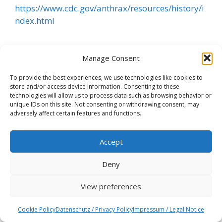
https://www.cdc.gov/anthrax/resources/history/i
ndex.html
Manage Consent
Quellen
To provide the best experiences, we use technologies like cookies to
store and/or access device information. Consenting to these
1.
https://www.fao.org/3/a-bp285e.pdf
technologies will allow us to process data such as browsing behavior or
unique IDs on this site. Not consenting or withdrawing consent, may
adversely affect certain features and functions.
2.
https://foodandwaterwatch.org/sites/default/file
Accept
s/Antibiotic%20Resistance%20101%20Report%2
0March%202015.pdf
Deny
3.
https://www.grain.org/en/article/6240-the-
View preferences
rise-of-the-superbugs-and-why-industrial-
farming-is-to-blame
Cookie Policy
Datenschutz / Privacy Policy
Impressum / Legal Notice