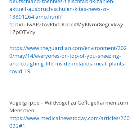
deutschland-toennies-fleischfabrik-zahlen-
aktuell-ausbruch-schulen-kitas-news-zr-
13801264.amp.html?
fbclid=IwAR2tAvRtxfDDcieifMyKNmr8egcVkwy__
1ZpOTVny
https://www.theguardian.com/environment/202
0/may/14/everyones-on-top-of-you-sneezing-
and-coughing-life-inside-irelands-meat-plants-
covid-19
Vogelgrippe – Wildvögel zu Geflügelfarmen zum
Menschen
https://www.medicalnewstoday.com/articles/260
025#1