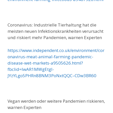
Coronavirus: Industrielle Tierhaltung hat die
meisten neuen Infektionskrankheiten verursacht
und riskiert mehr Pandemien, warnen Experten
https://www.independent.co.uk/environment/cor
onavirus-meat-animal-farming-pandemic-
disease-wet-markets-a9505626.html?
fbclid=IwAR1MWgEtgI-
JYzYLgo5PHRn8BNM3PoNxtQQC–CDw3BR60
Vegan werden oder weitere Pandemien riskieren,
warnen Experten